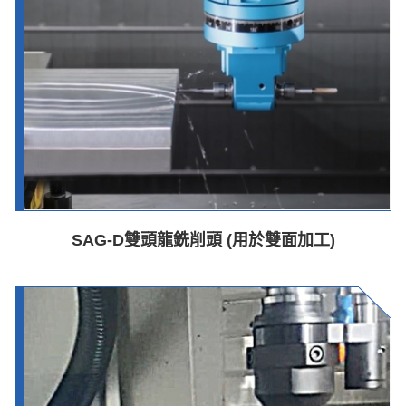
SAG-D雙頭龍銑削頭 (用於雙面加工)