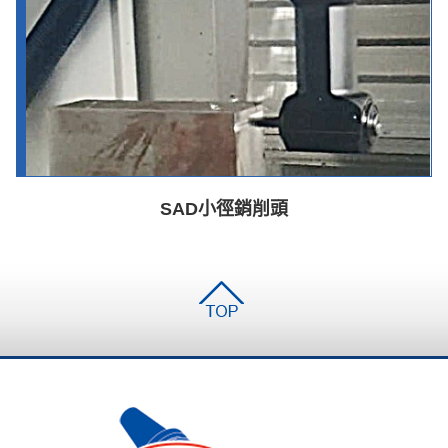
SAD小徑銷削頭