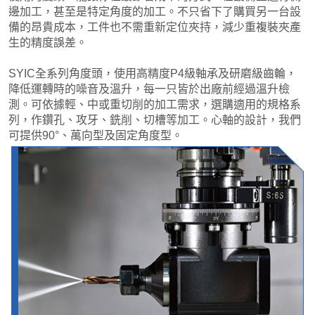
邊加工，甚至是特定角度的加工。不只省下了購買另一台設
備的昂貴成本，工件也不需重新定位夾持，減少重複裝夾產
生的精度誤差。
SYIC全系列角度頭，使用高精度P4級軸承及研磨級齒輪，
降低運轉時的噪音及溫升，每一只皆於出廠前經過溫升檢
測。可依據輕、中或重切削的加工需求，選購適用的規格系
列，作鑽孔、攻牙、銑削、切槽等加工。心軸的設計，我們
可提供90°、萬向型及固定角度型。