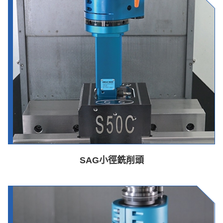
SAG小徑銑削頭